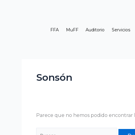
Ir
Buscar
al
por:
contenido
FFA
MuFF
Auditorio
Servicios
Sonsón
Parece que no hemos podido encontrar 